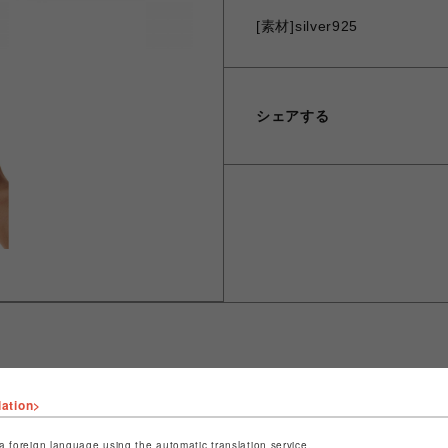
[素材]silver925
シェアする
lation>
ショップ名
JUSTIN DAVIS
店舗名
名古屋PARCO
a foreign language using the automatic translation service.