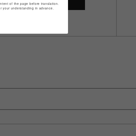
SHOP TOP
ontent of the page before translation.
for your understanding in advance.