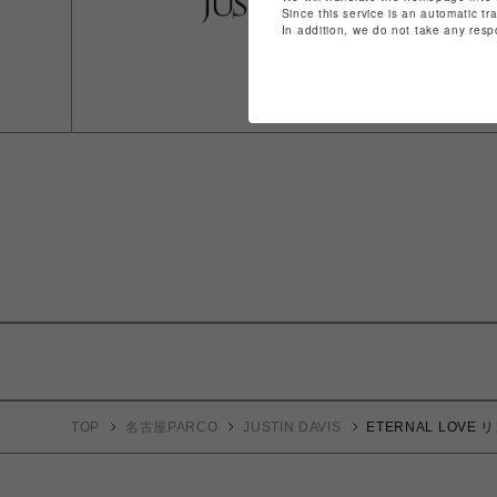
Since this service is an automatic tr
In addition, we do not take any resp
TOP
名古屋PARCO
JUSTIN DAVIS
ETERNAL LOVE 