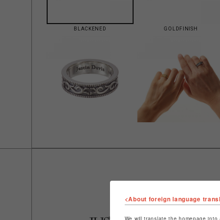
BLACKENED
GOLDFINISH
<About foreign language trans
We will translate the homepage into 