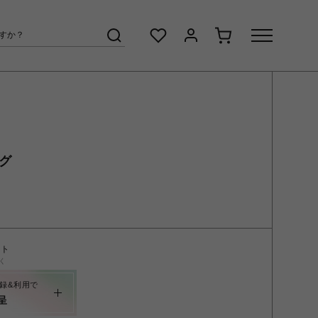
ング
ント
く
録&利用で
呈