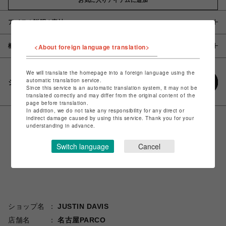
アイテム説明 / 素材
概要
<About foreign language translation>
We will translate the homepage into a foreign language using the
automatic translation service.
シェアする
Since this service is an automatic translation system, it may not be
translated correctly and may differ from the original content of the
page before translation.
In addition, we do not take any responsibility for any direct or
indirect damage caused by using this service. Thank you for your
understanding in advance.
Switch language
Cancel
ショップ名
JUSTIN DAVIS
店舗名
名古屋PARCO