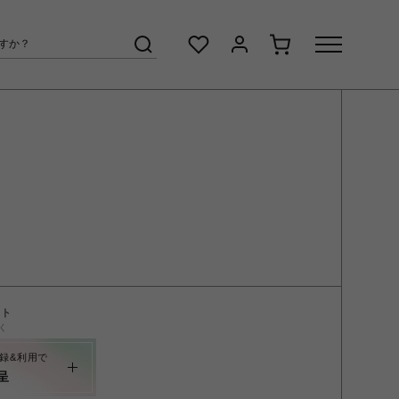
ント
く
録&利用で
呈