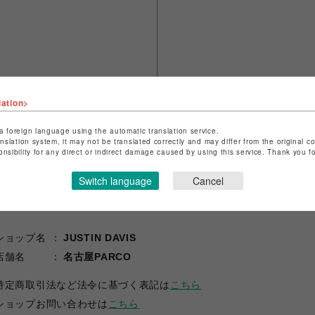
lation>
a foreign language using the automatic translation service.
anslation system, it may not be translated correctly and may differ from the original c
onsibility for any direct or indirect damage caused by using this service. Thank you 
Switch language
Cancel
ショップ名
JUSTIN DAVIS
店舗名
名古屋PARCO
特定商取引法など法令に基づく表記は
こちら
ショップお問い合わせは
こちら