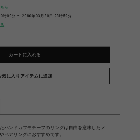
こちら
0時00分 〜 2080年03月30日 23時59分
せる
カートに入れる
お気に入りアイテムに追加
RY リング BLACKENED/CLEAR 1号
たハンドカフモチーフのリングは自由を意味したメ
やペアリングにおすすめです。