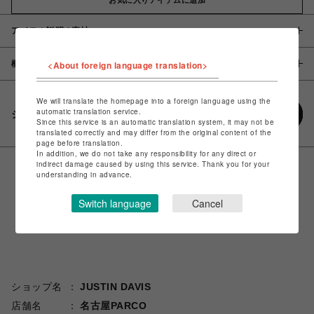
アイテム説明 / 素材
概要
<About foreign language translation>
We will translate the homepage into a foreign language using the
automatic translation service.
シェアする
Since this service is an automatic translation system, it may not be
translated correctly and may differ from the original content of the
page before translation.
In addition, we do not take any responsibility for any direct or
indirect damage caused by using this service. Thank you for your
understanding in advance.
Switch language
Cancel
ショップ名
JUSTIN DAVIS
店舗名
名古屋PARCO