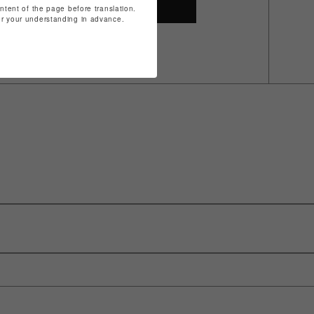
SHOP TOP
ontent of the page before translation.
for your understanding in advance.