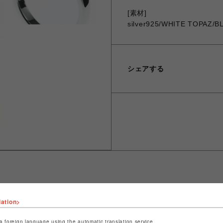
[素材]
silver925/WHITE TOPAZ/B
シェアする
lation>
ショップ名
JUSTIN DAVIS
店舗名
名古屋PARCO
a foreign language using the automatic translation service.