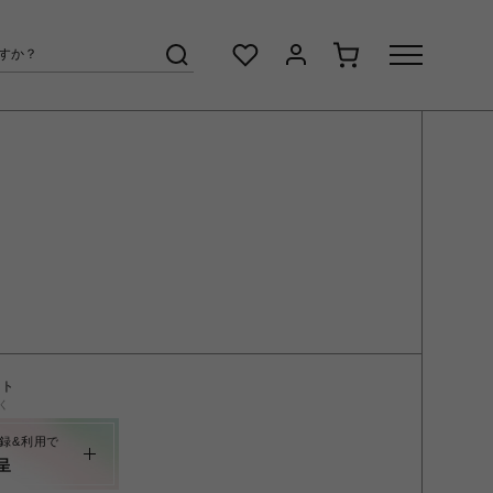
ント
く
録&利用で
呈