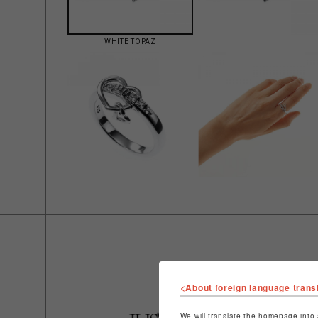
WHITE TOPAZ
<About foreign language trans
We will translate the homepage into 