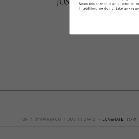
Since this service is an automatic tr
In addition, we do not take any resp
TOP
名古屋PARCO
JUSTIN DAVIS
LUV&HATE リング