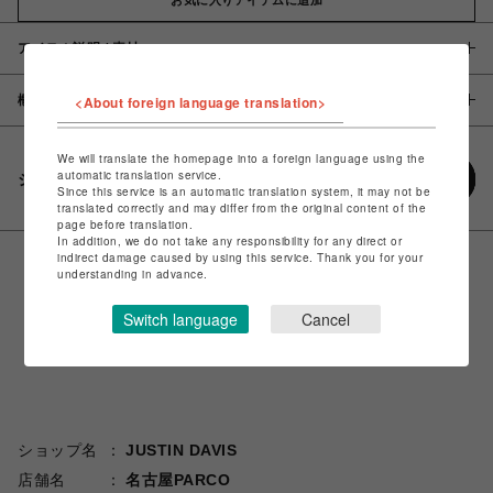
アイテム説明 / 素材
概要
<About foreign language translation>
We will translate the homepage into a foreign language using the
automatic translation service.
シェアする
Since this service is an automatic translation system, it may not be
translated correctly and may differ from the original content of the
page before translation.
In addition, we do not take any responsibility for any direct or
indirect damage caused by using this service. Thank you for your
understanding in advance.
Switch language
Cancel
ショップ名
JUSTIN DAVIS
店舗名
名古屋PARCO