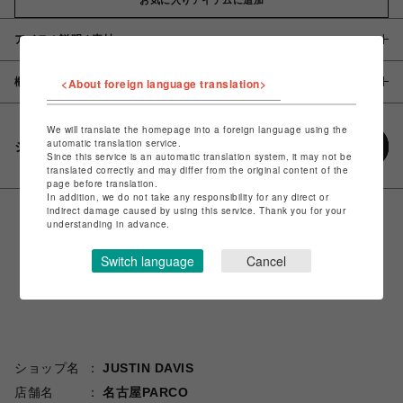
アイテム説明 / 素材
概要
<About foreign language translation>
We will translate the homepage into a foreign language using the
automatic translation service.
シェアする
Since this service is an automatic translation system, it may not be
translated correctly and may differ from the original content of the
page before translation.
In addition, we do not take any responsibility for any direct or
indirect damage caused by using this service. Thank you for your
understanding in advance.
Switch language
Cancel
ショップ名
JUSTIN DAVIS
店舗名
名古屋PARCO