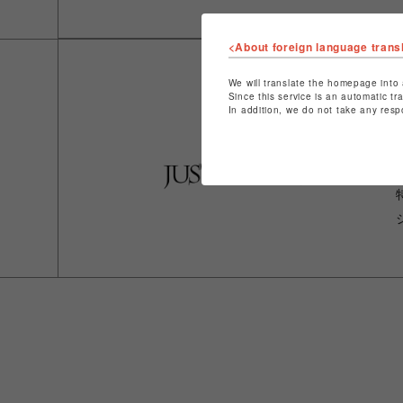
<About foreign language trans
We will translate the homepage into 
Since this service is an automatic tr
In addition, we do not take any resp