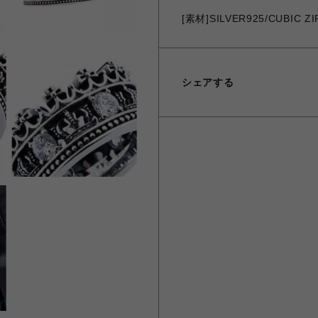
[素材]SILVER925/CUBIC Z
シェアする