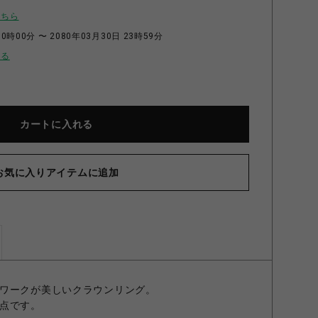
こちら
0時00分 〜 2080年03月30日 23時59分
せる
カートに入れる
お気に入りアイテムに追加
ALIANA リング CLEAR S(9号)
ワークが美しいクラウンリング。
点です。