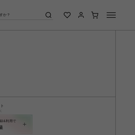
ント
く
録&利用で
呈