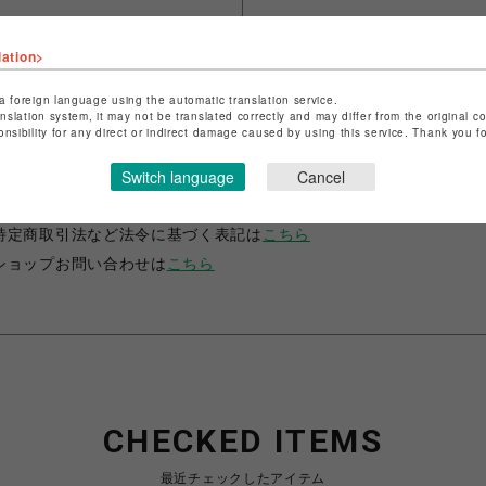
lation>
a foreign language using the automatic translation service.
anslation system, it may not be translated correctly and may differ from the original c
onsibility for any direct or indirect damage caused by using this service. Thank you 
ショップ名
JUSTIN DAVIS
Switch language
Cancel
店舗名
名古屋PARCO
特定商取引法など法令に基づく表記は
こちら
ショップお問い合わせは
こちら
CHECKED ITEMS
最近チェックしたアイテム