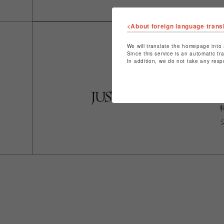
<About foreign language trans
We will translate the homepage into 
Since this service is an automatic tr
In addition, we do not take any resp