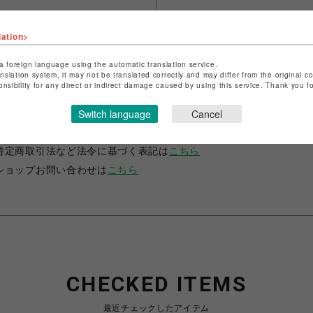
lation>
a foreign language using the automatic translation service.
anslation system, it may not be translated correctly and may differ from the original c
onsibility for any direct or indirect damage caused by using this service. Thank you 
ショップ名
JUSTIN DAVIS
Switch language
Cancel
店舗名
名古屋PARCO
特定商取引法など法令に基づく表記は
こちら
ショップお問い合わせは
こちら
CHECKED ITEMS
最近チェックしたアイテム