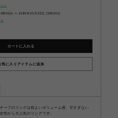
こちら
0時00分 〜 2080年03月30日 23時59分
せる
カートに入れる
お気に入りアイテムに追加
ROMISE リング CLEAR 7号
チーフのリングは程よいボリューム感、甘すぎない
女性から大人気のリングです。