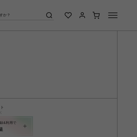
ント
く
録&利用で
呈