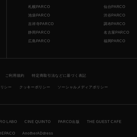
札幌PARCO
仙台PARCO
池袋PARCO
渋谷PARCO
吉祥寺PARCO
調布PARCO
静岡PARCO
名古屋PARCO
広島PARCO
福岡PARCO
ご利用規約
特定商取引法などに基づく表記
ポリシー
クッキーポリシー
ソーシャルメディアポリシー
RO LABO
CINE QUINTO
PARCO出版
THE GUEST CAFE
DEPACO
AnotherADdress