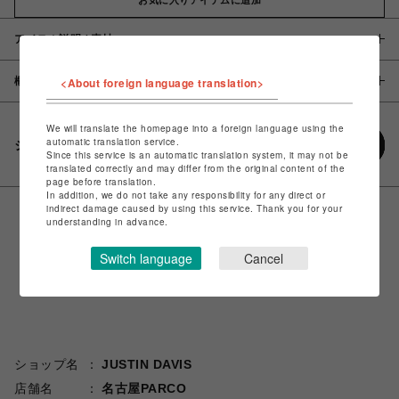
アイテム説明 / 素材
概要
<About foreign language translation>
We will translate the homepage into a foreign language using the
automatic translation service.
シェアする
Since this service is an automatic translation system, it may not be
translated correctly and may differ from the original content of the
page before translation.
In addition, we do not take any responsibility for any direct or
indirect damage caused by using this service. Thank you for your
understanding in advance.
Switch language
Cancel
ショップ名
JUSTIN DAVIS
店舗名
名古屋PARCO