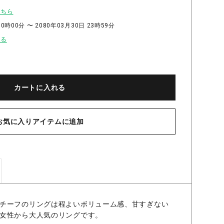
こちら
0時00分 〜 2080年03月30日 23時59分
せる
カートに入れる
お気に入りアイテムに追加
ROMISE リング CLEAR 7号
チーフのリングは程よいボリューム感、甘すぎない
女性から大人気のリングです。