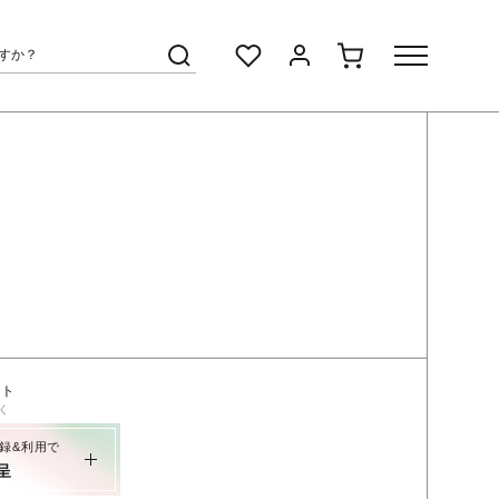
ント
く
録&利用で
呈