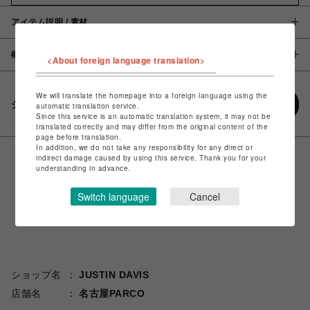
アイテム説明 / 素材
概要
<About foreign language translation>
We will translate the homepage into a foreign language using the
シェアする
automatic translation service.
Since this service is an automatic translation system, it may not be
translated correctly and may differ from the original content of the
page before translation.
In addition, we do not take any responsibility for any direct or
indirect damage caused by using this service. Thank you for your
understanding in advance.
Switch language
Cancel
ショップ名
JUSTIN DAVIS
店舗名
名古屋PARCO