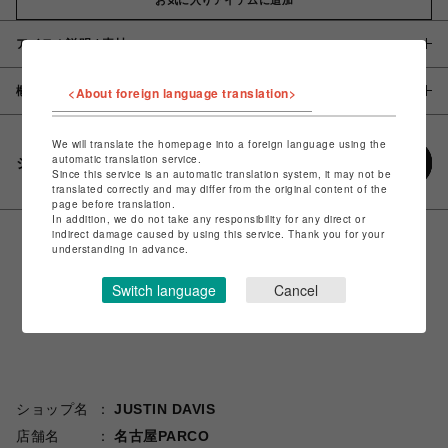
アイテム説明 / 素材
概要
<About foreign language translation>
We will translate the homepage into a foreign language using the
automatic translation service.
シェアする
Since this service is an automatic translation system, it may not be
translated correctly and may differ from the original content of the
page before translation.
In addition, we do not take any responsibility for any direct or
indirect damage caused by using this service. Thank you for your
understanding in advance.
Switch language
Cancel
ショップ名
JUSTIN DAVIS
店舗名
名古屋PARCO