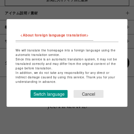
アイテム説明 / 素材
概要
<About foreign language translation>
サイズ
We will translate the homepage into a foreign language using the
automatic translation service.
Since this service is an automatic translation system, it may not be
シェアする
translated correctly and may differ from the original content of the
page before translation.
In addition, we do not take any responsibility for any direct or
indirect damage caused by using this service. Thank you for your
understanding in advance.
Switch language
Cancel