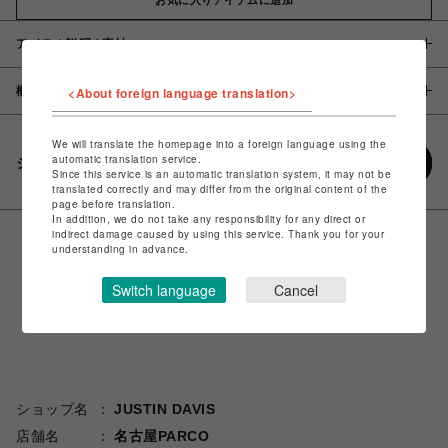
アイテム説明 / 素材
概要
<About foreign language translation>
We will translate the homepage into a foreign language using the
automatic translation service.
シェアする
Since this service is an automatic translation system, it may not be
translated correctly and may differ from the original content of the
page before translation.
In addition, we do not take any responsibility for any direct or
indirect damage caused by using this service. Thank you for your
understanding in advance.
Switch language
Cancel
ショップ名
JUSTIN DAVIS
店舗名
名古屋PARCO