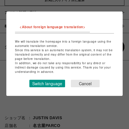
アイテム説明 / 素材
概要
<About foreign language translation>
We will translate the homepage into a foreign language using the
automatic translation service.
シェアする
Since this service is an automatic translation system, it may not be
translated correctly and may differ from the original content of the
page before translation.
In addition, we do not take any responsibility for any direct or
indirect damage caused by using this service. Thank you for your
understanding in advance.
Switch language
Cancel
ショップ名
JUSTIN DAVIS
店舗名
名古屋PARCO