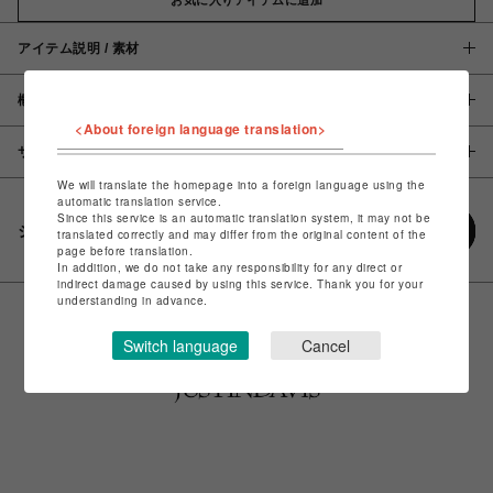
アイテム説明 / 素材
概要
<About foreign language translation>
サイズ
We will translate the homepage into a foreign language using the
automatic translation service.
Since this service is an automatic translation system, it may not be
シェアする
translated correctly and may differ from the original content of the
page before translation.
In addition, we do not take any responsibility for any direct or
indirect damage caused by using this service. Thank you for your
understanding in advance.
Switch language
Cancel