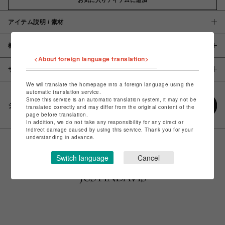
アイテム説明 / 素材
概要
<About foreign language translation>
サイズ
We will translate the homepage into a foreign language using the
automatic translation service.
Since this service is an automatic translation system, it may not be
シェアする
translated correctly and may differ from the original content of the
page before translation.
In addition, we do not take any responsibility for any direct or
indirect damage caused by using this service. Thank you for your
understanding in advance.
Switch language
Cancel