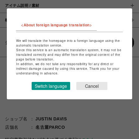
アイテム説明 / 素材
概要
<About foreign language translation>
We will translate the homepage into a foreign language using the
シェアする
automatic translation service.
Since this service is an automatic translation system, it may not be
translated correctly and may differ from the original content of the
page before translation.
In addition, we do not take any responsibility for any direct or
indirect damage caused by using this service. Thank you for your
understanding in advance.
Switch language
Cancel
ショップ名
JUSTIN DAVIS
店舗名
名古屋PARCO