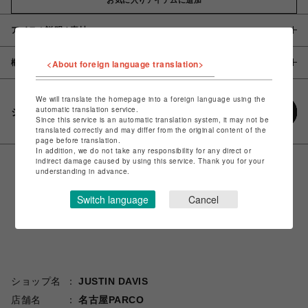
アイテム説明 / 素材
概要
<About foreign language translation>
We will translate the homepage into a foreign language using the
automatic translation service.
シェアする
Since this service is an automatic translation system, it may not be
translated correctly and may differ from the original content of the
page before translation.
In addition, we do not take any responsibility for any direct or
indirect damage caused by using this service. Thank you for your
understanding in advance.
Switch language
Cancel
ショップ名
JUSTIN DAVIS
店舗名
名古屋PARCO