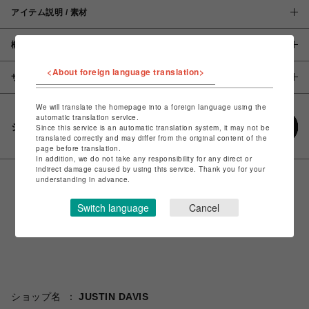
アイテム説明 / 素材
概要
<About foreign language translation>
サイズ
We will translate the homepage into a foreign language using the
automatic translation service.
シェアする
Since this service is an automatic translation system, it may not be
translated correctly and may differ from the original content of the
page before translation.
In addition, we do not take any responsibility for any direct or
indirect damage caused by using this service. Thank you for your
understanding in advance.
Switch language
Cancel
ショップ名
JUSTIN DAVIS