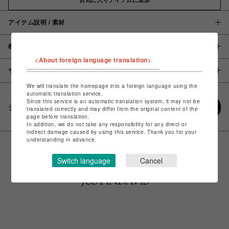
アイテム説明 / 素材
概要
<About foreign language translation>
サイズ
We will translate the homepage into a foreign language using the
automatic translation service.
Since this service is an automatic translation system, it may not be
シェアする
translated correctly and may differ from the original content of the
page before translation.
In addition, we do not take any responsibility for any direct or
indirect damage caused by using this service. Thank you for your
understanding in advance.
Switch language
Cancel