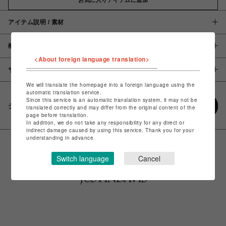
アイテム説明 / 素材
概要
<About foreign language translation>
サイズ
We will translate the homepage into a foreign language using the
automatic translation service.
Since this service is an automatic translation system, it may not be
シェアする
translated correctly and may differ from the original content of the
page before translation.
In addition, we do not take any responsibility for any direct or
indirect damage caused by using this service. Thank you for your
understanding in advance.
Switch language
Cancel