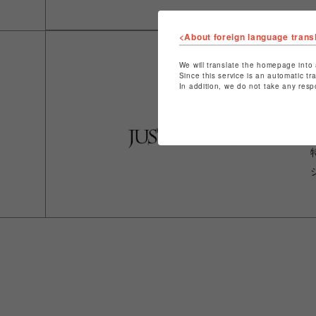
<About foreign language trans
We will translate the homepage into 
Since this service is an automatic tr
In addition, we do not take any resp