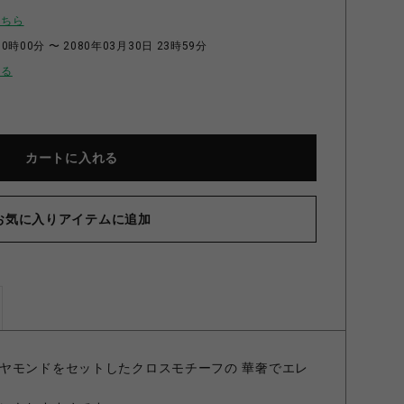
こちら
0時00分 〜 2080年03月30日 23時59分
せる
カートに入れる
お気に入りアイテムに追加
ON リング GOLDFINISH/DIAMOND 3号
ヤモンドをセットしたクロスモチーフの 華奢でエレ