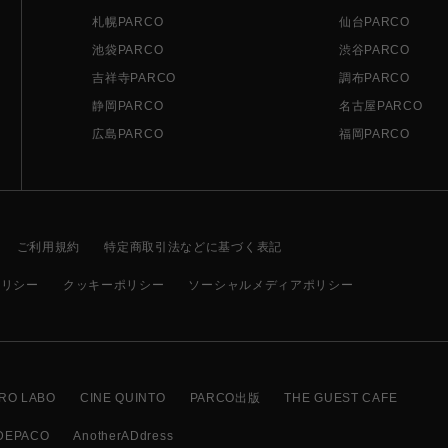
札幌PARCO
仙台PARCO
池袋PARCO
渋谷PARCO
吉祥寺PARCO
調布PARCO
静岡PARCO
名古屋PARCO
広島PARCO
福岡PARCO
ご利用規約
特定商取引法などに基づく表記
ポリシー
クッキーポリシー
ソーシャルメディアポリシー
RO LABO
CINE QUINTO
PARCO出版
THE GUEST CAFE
DEPACO
AnotherADdress