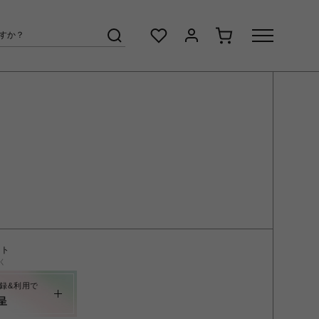
ント
く
録&利用で
呈