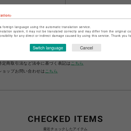
lation>
a foreign language using the automatic translation service.
anslation system, it may not be translated correctly and may differ from the original c
onsibility for any direct or indirect damage caused by using this service. Thank you 
ショップ名
JUSTIN DAVIS
Switch language
Cancel
店舗名
名古屋PARCO
特定商取引法など法令に基づく表記は
こちら
ショップお問い合わせは
こちら
CHECKED ITEMS
最近チェックしたアイテム