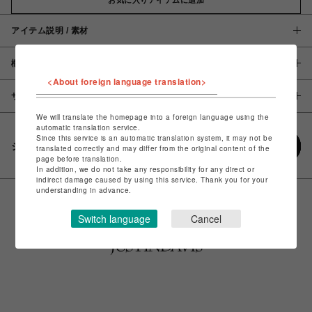
アイテム説明 / 素材
概要
<About foreign language translation>
サイズ
We will translate the homepage into a foreign language using the
automatic translation service.
Since this service is an automatic translation system, it may not be
シェアする
translated correctly and may differ from the original content of the
page before translation.
In addition, we do not take any responsibility for any direct or
indirect damage caused by using this service. Thank you for your
understanding in advance.
Switch language
Cancel