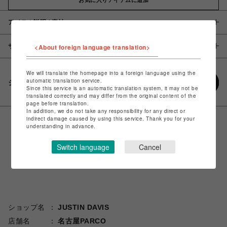
アイテム説明 / 素材
サイズ
<About foreign language translation>
We will translate the homepage into a foreign language using the
automatic translation service.
シェアする
Since this service is an automatic translation system, it may not be
translated correctly and may differ from the original content of the
page before translation.
In addition, we do not take any responsibility for any direct or
indirect damage caused by using this service. Thank you for your
understanding in advance.
Switch language
Cancel
ショップ名
JUSTIN DAVIS
店舗名
名古屋PARCO