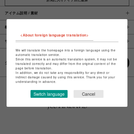
アイテム説明 / 素材
概要
<About foreign language translation>
サイズ
We will translate the homepage into a foreign language using the
automatic translation service.
Since this service is an automatic translation system, it may not be
シェアする
translated correctly and may differ from the original content of the
page before translation.
In addition, we do not take any responsibility for any direct or
indirect damage caused by using this service. Thank you for your
understanding in advance.
Switch language
Cancel