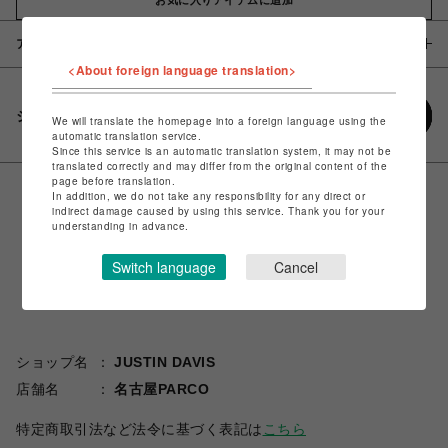
アイテム説明 / 素材
<About foreign language translation>
シェアする
We will translate the homepage into a foreign language using the
automatic translation service.
Since this service is an automatic translation system, it may not be
translated correctly and may differ from the original content of the
page before translation.
In addition, we do not take any responsibility for any direct or
indirect damage caused by using this service. Thank you for your
understanding in advance.
Switch language
Cancel
ショップ名
JUSTIN DAVIS
店舗名
名古屋PARCO
特定商取引法など法令に基づく表記は
こちら