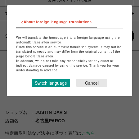
アイテム説明 / 素材
<About foreign language translation>
シェアする
We will translate the homepage into a foreign language using the
automatic translation service.
Since this service is an automatic translation system, it may not be
translated correctly and may differ from the original content of the
page before translation.
In addition, we do not take any responsibility for any direct or
indirect damage caused by using this service. Thank you for your
understanding in advance.
Switch language
Cancel
ショップ名
JUSTIN DAVIS
店舗名
名古屋PARCO
特定商取引法など法令に基づく表記は
こちら