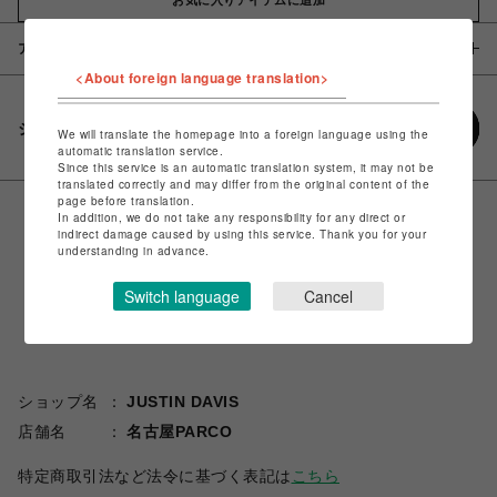
アイテム説明 / 素材
<About foreign language translation>
シェアする
We will translate the homepage into a foreign language using the
automatic translation service.
Since this service is an automatic translation system, it may not be
translated correctly and may differ from the original content of the
page before translation.
In addition, we do not take any responsibility for any direct or
indirect damage caused by using this service. Thank you for your
understanding in advance.
Switch language
Cancel
ショップ名
JUSTIN DAVIS
店舗名
名古屋PARCO
特定商取引法など法令に基づく表記は
こちら