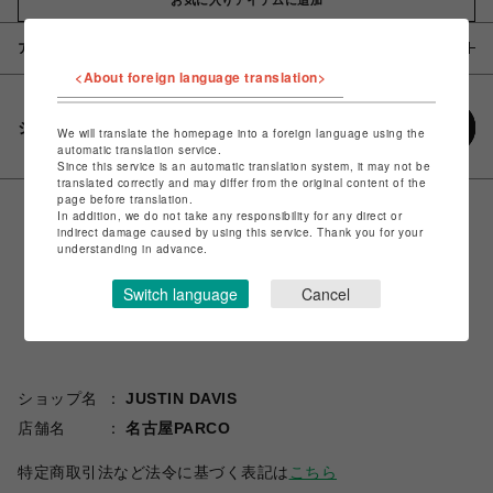
アイテム説明 / 素材
<About foreign language translation>
シェアする
We will translate the homepage into a foreign language using the
automatic translation service.
Since this service is an automatic translation system, it may not be
translated correctly and may differ from the original content of the
page before translation.
In addition, we do not take any responsibility for any direct or
indirect damage caused by using this service. Thank you for your
understanding in advance.
Switch language
Cancel
ショップ名
JUSTIN DAVIS
店舗名
名古屋PARCO
特定商取引法など法令に基づく表記は
こちら