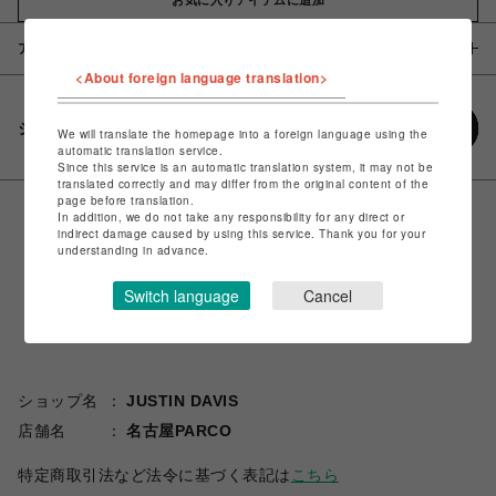
アイテム説明 / 素材
<About foreign language translation>
シェアする
We will translate the homepage into a foreign language using the
automatic translation service.
Since this service is an automatic translation system, it may not be
translated correctly and may differ from the original content of the
page before translation.
In addition, we do not take any responsibility for any direct or
indirect damage caused by using this service. Thank you for your
understanding in advance.
Switch language
Cancel
ショップ名
JUSTIN DAVIS
店舗名
名古屋PARCO
特定商取引法など法令に基づく表記は
こちら