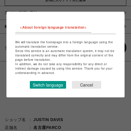
アイテム説明 / 素材
概要
<About foreign language translation>
We will translate the homepage into a foreign language using the
automatic translation service.
シェアする
Since this service is an automatic translation system, it may not be
translated correctly and may differ from the original content of the
page before translation.
In addition, we do not take any responsibility for any direct or
indirect damage caused by using this service. Thank you for your
understanding in advance.
Switch language
Cancel
ショップ名
JUSTIN DAVIS
店舗名
名古屋PARCO