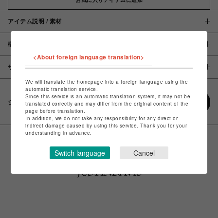
アイテム説明 / 素材
概要
<About foreign language translation>
サイズ
We will translate the homepage into a foreign language using the
automatic translation service.
Since this service is an automatic translation system, it may not be
シェアする
translated correctly and may differ from the original content of the
page before translation.
In addition, we do not take any responsibility for any direct or
indirect damage caused by using this service. Thank you for your
understanding in advance.
Switch language
Cancel