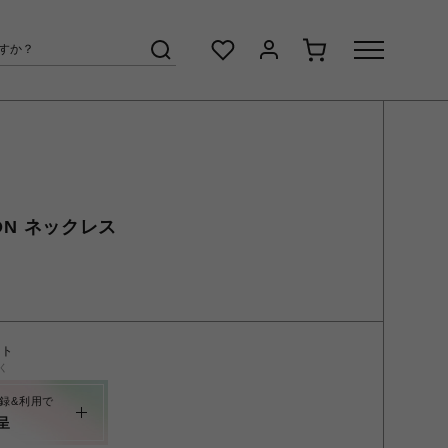
ION ネックレス
ント
く
録&利用で
呈