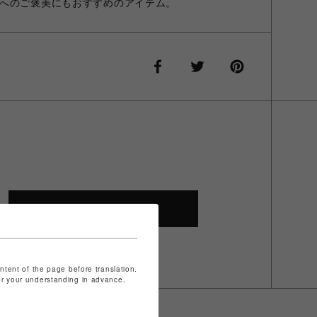
へのご褒美にもおすすめのアイテム。
SHOP TOP
ontent of the page before translation.
for your understanding in advance.