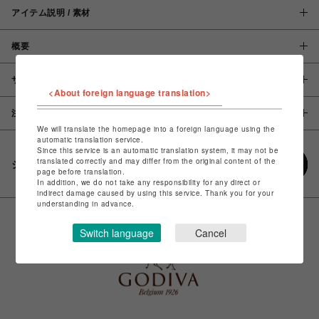
アイテム説明 / 素材
概要
サイズ
<About foreign language translation>
注意事項
We will translate the homepage into a foreign language using the
automatic translation service.
Since this service is an automatic translation system, it may not be
translated correctly and may differ from the original content of the
シェアする
page before translation.
In addition, we do not take any responsibility for any direct or
indirect damage caused by using this service. Thank you for your
understanding in advance.
Switch language
Cancel