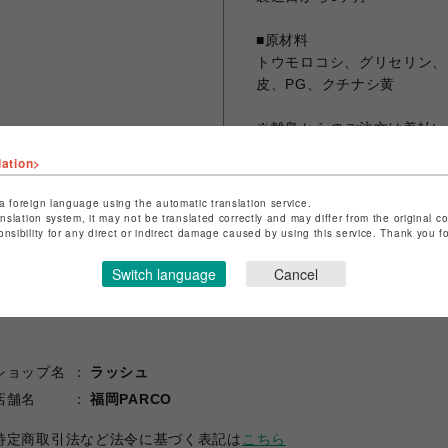
■原材料
トウモロコシ、グリセリン、
皮、PG、クチナシ黄
※離島からのご注文は着払い
lation>
a foreign language using the automatic translation service.
シェアする
anslation system, it may not be translated correctly and may differ from the original c
onsibility for any direct or indirect damage caused by using this service. Thank you 
Switch language
Cancel
ショップ名
ラッシュ
店舗名
福岡PARCO
特定商取引法など法令に基づく表記は
こちら