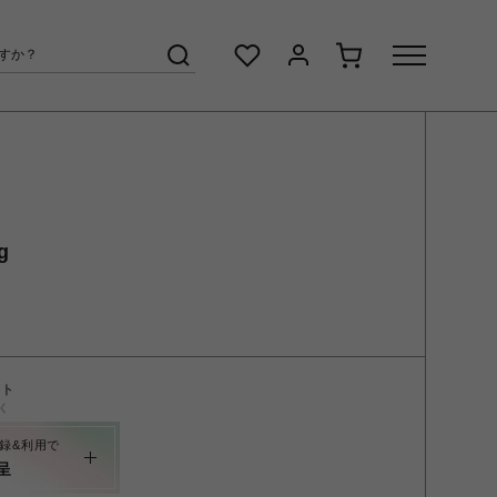
g
ント
く
録&利用で
呈