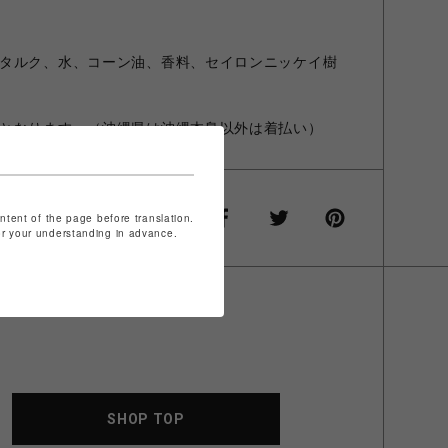
タルク、水、コーン油、香料、セイロンニッケイ樹
となります。（沖縄県は沖縄本島以外は着払い）
ontent of the page before translation.
for your understanding in advance.
SHOP TOP