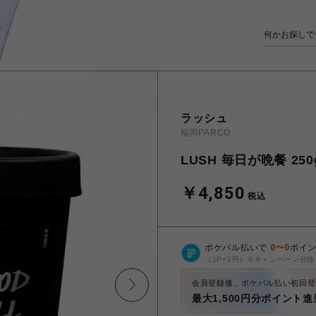
ラッシュ
福岡PARCO
LUSH 毎日が晩餐 250
￥4,850
税込
ポケパル払いで
0
〜
0
ポイ
（1P=1円）※キャンペーン分除
会員登録後、ポケパル払い初回登
最大1,500円分ポイント進