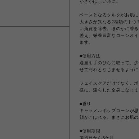
かさがほしい時に。
ベースとなるタルクがお肌に
大きさが異なる2種類のトウ
い角質を除去。ほのかに香る
整え、栄養豊富なコーンオイ
ます。
■使用方法
適量を手のひらに取って、少
せて汚れとなじませるように
フェイスケアだけでなく、ボ
様に、濡らした全身になじま
■香り
キャラメルポップコーンが思
顔がこぼれる、まさにお肌の
■使用期限
製造日から3ケ月