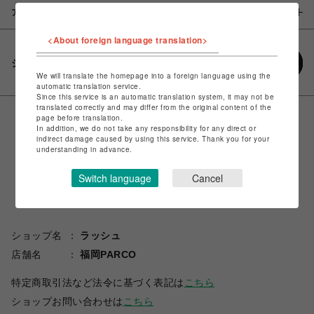
アイテム説明 / 素材
<About foreign language translation>
シェアする
We will translate the homepage into a foreign language using the
automatic translation service.
Since this service is an automatic translation system, it may not be
translated correctly and may differ from the original content of the
page before translation.
In addition, we do not take any responsibility for any direct or
indirect damage caused by using this service. Thank you for your
understanding in advance.
Switch language
Cancel
ショップ名
ラッシュ
店舗名
福岡PARCO
特定商取引法など法令に基づく表記は
こちら
ショップお問い合わせは
こちら