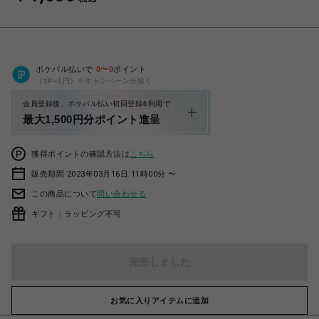
ポケパル払いで
0
〜
0
ポイント
（1P=1円）※キャンペーン分除く
会員登録後、ポケパル払い初回登録&利用で
最大1,500円分ポイント進呈
獲得ポイントの確認方法は
こちら
販売期間 2023年03月16日 11時00分 〜
この商品について
問い合わせる
ギフト：ラッピング不可
完売しました
お気に入りアイテムに追加