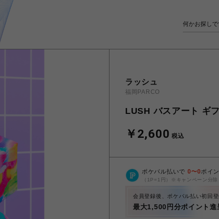
ラッシュ
福岡PARCO
LUSH バスアート ギ
￥2,600
税込
ポケパル払いで
0
〜
0
ポイ
（1P=1円）※キャンペーン分除
会員登録後、ポケパル払い初回登
最大1,500円分ポイント進