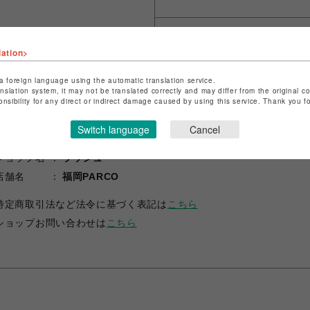
シェアする
lation>
a foreign language using the automatic translation service.
anslation system, it may not be translated correctly and may differ from the original c
onsibility for any direct or indirect damage caused by using this service. Thank you 
Switch language
Cancel
ショップ名
ラッシュ
店舗名
福岡PARCO
特定商取引法など法令に基づく表記は
こちら
ショップお問い合わせは
こちら