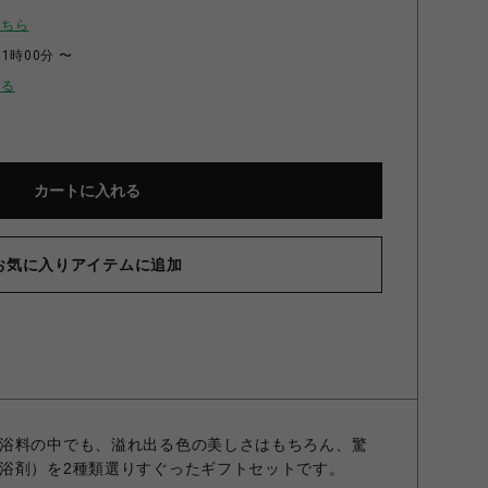
こちら
11時00分 〜
せる
カートに入れる
お気に入りアイテムに追加
浴料の中でも、溢れ出る色の美しさはもちろん、驚
浴剤）を2種類選りすぐったギフトセットです。