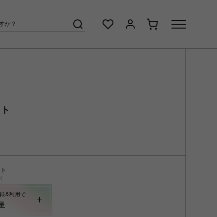
フト
ント
く
録&利用で
呈