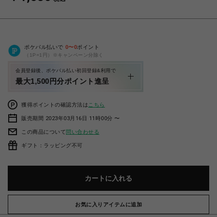
ポケパル払いで
0
〜
0
ポイント
（1P=1円）※キャンペーン分除く
会員登録後、ポケパル払い初回登録&利用で
最大1,500円分ポイント進呈
獲得ポイントの確認方法は
こちら
販売期間 2023年03月16日 11時00分 〜
この商品について
問い合わせる
ギフト：ラッピング不可
カートに入れる
お気に入りアイテムに追加