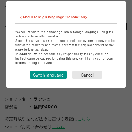
アイテム説明 / 素材
<About foreign language translation>
シェアする
We will translate the homepage into a foreign language using the
automatic translation service.
Since this service is an automatic translation system, it may not be
translated correctly and may differ from the original content of the
page before translation.
In addition, we do not take any responsibility for any direct or
indirect damage caused by using this service. Thank you for your
understanding in advance.
Switch language
Cancel
ショップ名
ラッシュ
店舗名
福岡PARCO
特定商取引法など法令に基づく表記は
こちら
ショップお問い合わせは
こちら