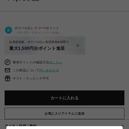
ポケパル払いで
0
〜
0
ポイント
（1P=1円）※キャンペーン分除く
会員登録後、ポケパル払い初回登録&利用で
最大1,500円分ポイント進呈
獲得ポイントの確認方法は
こちら
この商品について
問い合わせる
ギフト：ラッピング不可
カートに入れる
お気に入りアイテムに追加
アイテム説明 / 素材