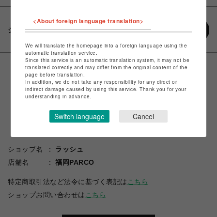
<About foreign language translation>
シェアする
We will translate the homepage into a foreign language using the
automatic translation service.
Since this service is an automatic translation system, it may not be
translated correctly and may differ from the original content of the
page before translation.
In addition, we do not take any responsibility for any direct or
indirect damage caused by using this service. Thank you for your
understanding in advance.
Switch language
Cancel
ショップ名
ラッシュ
店舗名
福岡PARCO
特定商取引法など法令に基づく表記は
こちら
ショップお問い合わせは
こちら