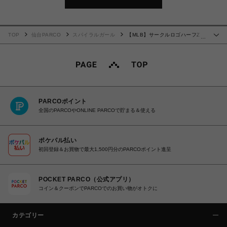
TOP
仙台PARCO
スパイラルガール
【MLB】サークルロゴハーフZIP
…
ラインニット
PARCOポイント
全国のPARCOやONLINE PARCOで貯まる＆使える
ポケパル払い
初回登録＆お買物で最大1,500円分のPARCOポイント進呈
POCKET PARCO（公式アプリ）
コイン＆クーポンでPARCOでのお買い物がオトクに
カテゴリー