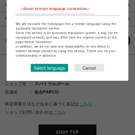
アイテム説明 / 素材
<About foreign language translation>
サイズ
We will translate the homepage into a foreign language using the
automatic translation service.
Since this service is an automatic translation system, it may not be
translated correctly and may differ from the original content of the
シェアする
page before translation.
In addition, we do not take any responsibility for any direct or
indirect damage caused by using this service. Thank you for your
understanding in advance.
Switch language
Cancel
ショップ名
スパイラルガール
店舗名
仙台PARCO
特定商取引法など法令に基づく表記は
こちら
ショップお問い合わせは
こちら
SHOP TOP