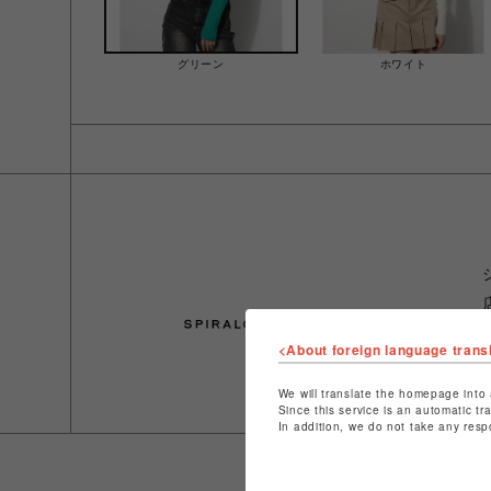
グリーン
ホワイト
<About foreign language trans
We will translate the homepage into 
Since this service is an automatic tr
In addition, we do not take any resp