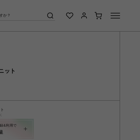
ニット
ント
く
録&利用で
呈