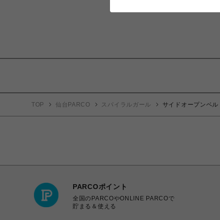
TOP
仙台PARCO
スパイラルガール
サイドオープンベル
PARCOポイント
全国のPARCOやONLINE PARCOで
貯まる＆使える