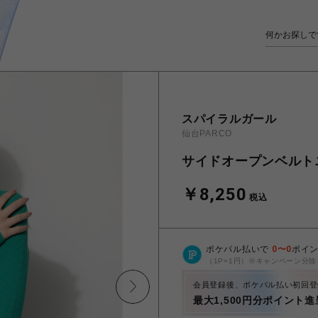
スパイラルガール
仙台PARCO
サイドオープンベルト
￥8,250
税込
ポケパル払いで
0
〜
0
ポイ
（1P=1円）※キャンペーン分除
会員登録後、ポケパル払い初回登
最大1,500円分ポイント進