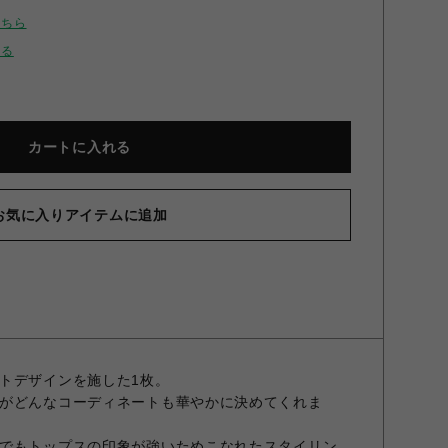
こちら
せる
カートに入れる
お気に入りアイテムに追加
オープンベルトニット ホワイト F
トデザインを施した1枚。
がどんなコーディネートも華やかに決めてくれま
でもトップスの印象が強いためこなれたスタイリン