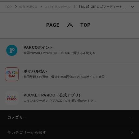
TOP
仙台PARCO
スパイラルガール
【MLB】ZIPロゴフーディーセッ
…
トアップ
PARCOポイント
全国のPARCOやONLINE PARCOで貯まる＆使える
ポケパル払い
初回登録＆お買物で最大1,500円分のPARCOポイント進呈
POCKET PARCO（公式アプリ）
コイン＆クーポンでPARCOでのお買い物がオトクに
カテゴリー
全カテゴリーから探す