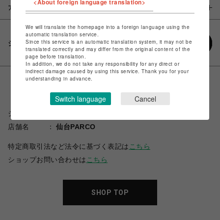
<About foreign language translation>
アイテム説明 / 素材
We will translate the homepage into a foreign language using the
automatic translation service.
Since this service is an automatic translation system, it may not be
シェアする
translated correctly and may differ from the original content of the
page before translation.
In addition, we do not take any responsibility for any direct or
indirect damage caused by using this service. Thank you for your
understanding in advance.
Switch language
Cancel
ショップ名
スパイラルガール
店舗名
仙台PARCO
特定商取引法など法令に基づく表記は
こちら
ショップお問い合わせは
こちら
SHOP TOP