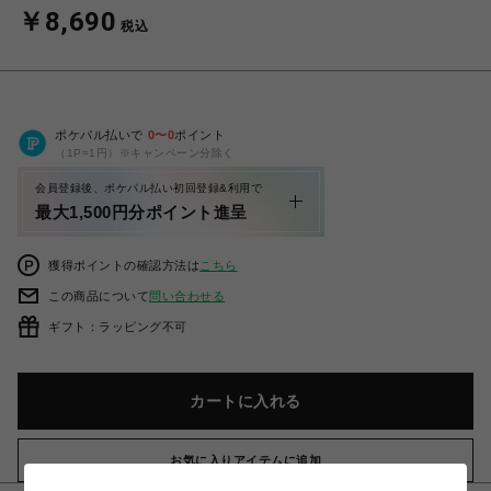
￥8,690
税込
ポケパル払いで
0
〜
0
ポイント
（1P=1円）※キャンペーン分除く
会員登録後、ポケパル払い初回登録&利用で
最大1,500円分ポイント進呈
獲得ポイントの確認方法は
こちら
この商品について
問い合わせる
ギフト：ラッピング不可
カートに入れる
お気に入りアイテムに追加