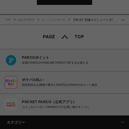
TOP
仙台PARCO
スパイラルガール
【MLB】刺繍ロゴショートZIPパ
…
ーカー
PARCOポイント
全国のPARCOやONLINE PARCOで貯まる＆使える
ポケパル払い
初回登録＆お買物で最大1,500円分のPARCOポイント進呈
POCKET PARCO（公式アプリ）
コイン＆クーポンでPARCOでのお買い物がオトクに
カテゴリー