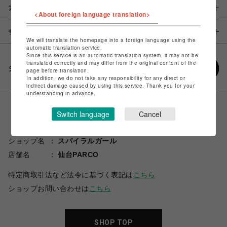
アイテム説明 / 素材
<About foreign language translation>
サイズ
We will translate the homepage into a foreign language using the
automatic translation service.
Since this service is an automatic translation system, it may not be
translated correctly and may differ from the original content of the
シェアする
page before translation.
In addition, we do not take any responsibility for any direct or
indirect damage caused by using this service. Thank you for your
understanding in advance.
Switch language
Cancel
ショップ名
スパイラルガール
店舗名
仙台PARCO
特定商取引法など法令に基づく表記は
こちら
ショップお問い合わせは
こちら
SHOP TOP