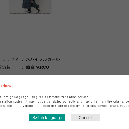
ショップ名
スパイラルガール
店舗名
仙台PARCO
特定商取引法など法令に基づく表記は
こちら
lation>
ショップお問い合わせは
こちら
a foreign language using the automatic translation service.
anslation system, it may not be translated correctly and may differ from the original c
onsibility for any direct or indirect damage caused by using this service. Thank you 
Switch language
Cancel