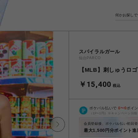
スパイラルガール
仙台PARCO
【MLB】刺しゅうロ
￥15,400
税込
ポケパル払いで
0
〜
0
ポイ
（1P=1円）※キャンペーン分除
会員登録後、ポケパル払い初回登
最大1,500円分ポイント進