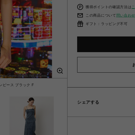
獲得ポイントの確認方法は
この商品について
問い合わ
ギフト：ラッピング不可
ピース ブラック F
【MLB】刺しゅう
シェアする