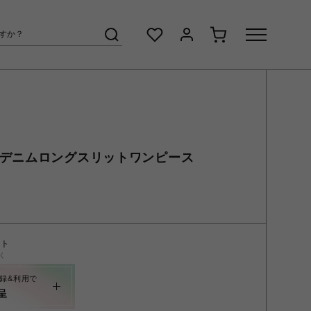
ゴデニムロングスリットワンピース
ント
く
録&利用で
呈