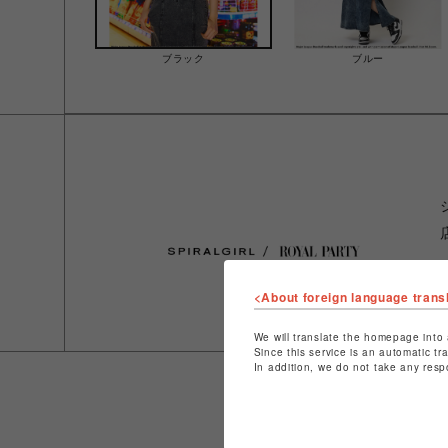
ブラック
ブルー
<About foreign language trans
We will translate the homepage into 
Since this service is an automatic tr
In addition, we do not take any resp