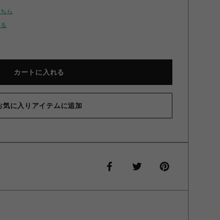
こちら
せる
カートに入れる
お気に入りアイテムに追加
ロゴデニムロングスリットワンピース ブルー F