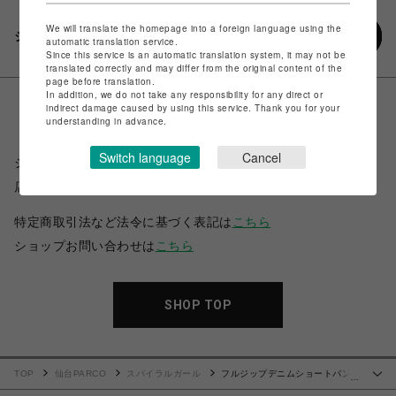
We will translate the homepage into a foreign language using the
シェアする
automatic translation service.
Since this service is an automatic translation system, it may not be
translated correctly and may differ from the original content of the
page before translation.
In addition, we do not take any responsibility for any direct or
indirect damage caused by using this service. Thank you for your
understanding in advance.
Switch language
Cancel
ショップ名
スパイラルガール
店舗名
仙台PARCO
特定商取引法など法令に基づく表記は
こちら
ショップお問い合わせは
こちら
SHOP TOP
TOP
仙台PARCO
スパイラルガール
フルジップデニムショートパン
…
ツ