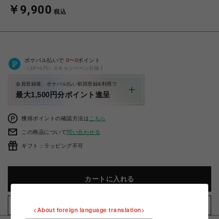
￥9,900
税込
ポケパル払いで
0
〜
0
ポイント
（1P=1円）※キャンペーン分除く
会員登録後、ポケパル払い初回登録&利用で
最大1,500円分ポイント進呈
獲得ポイントの確認方法は
こちら
この商品について
問い合わせる
ギフト：ラッピング不可
カートに入れる
お気に入りアイテムに追加
<About foreign language translation>