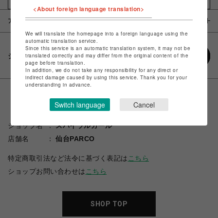
<About foreign language translation>
アイテム説明 / 素材
We will translate the homepage into a foreign language using the
automatic translation service.
Since this service is an automatic translation system, it may not be
シェアする
translated correctly and may differ from the original content of the
page before translation.
In addition, we do not take any responsibility for any direct or
indirect damage caused by using this service. Thank you for your
understanding in advance.
Switch language
Cancel
ショップ名
スパイラルガール
店舗名
仙台PARCO
特定商取引法など法令に基づく表記は
こちら
ショップお問い合わせは
こちら
SHOP TOP