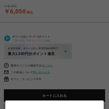
￥8,690
￥6,050
税込
ポケパル払いで
0
〜
0
ポイント
（1P=1円）※キャンペーン分除く
会員登録後、ポケパル払い初回登録&利用で
最大1,500円分ポイント進呈
獲得ポイントの確認方法は
こちら
この商品について
問い合わせる
ギフト：ラッピング不可
カートに入れる
お気に入りアイテムに追加