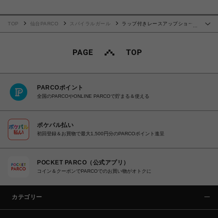
TOP
仙台PARCO
スパイラルガール
ラップ付きレースアップショート
…
パンツ
PARCOポイント
全国のPARCOやONLINE PARCOで貯まる＆使える
ポケパル払い
初回登録＆お買物で最大1,500円分のPARCOポイント進呈
POCKET PARCO（公式アプリ）
コイン＆クーポンでPARCOでのお買い物がオトクに
カテゴリー