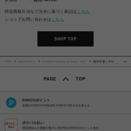
特定商取引法など法令に基づく表記は
こちら
ショップお問い合わせは
こちら
SHOP TOP
TOP
仙台PARCO
CLASKA Gallery & Shop "DO"
珈琲羊羹 / IFNi
…
ROASTING & CO.
PARCOポイント
全国のPARCOやONLINE PARCOで貯まる＆使える
ポケパル払い
初回登録＆お買物で最大1,500円分のPARCOポイント進呈