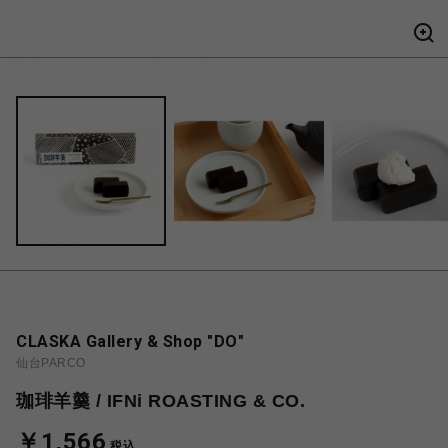
CLASKA Gallery & Shop "DO"
仙台PARCO
珈琲羊羹 / IFNi ROASTING & CO.
￥1,566
税込