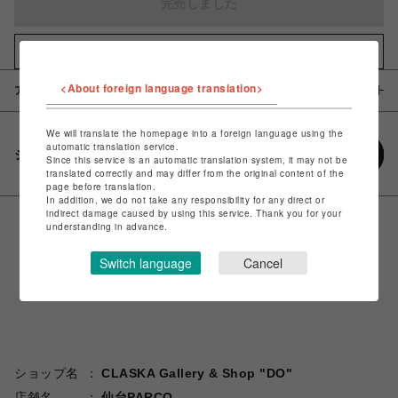
完売しました
お気に入りアイテムに追加
<About foreign language translation>
アイテム説明 / 素材
We will translate the homepage into a foreign language using the
automatic translation service.
シェアする
Since this service is an automatic translation system, it may not be
translated correctly and may differ from the original content of the
page before translation.
In addition, we do not take any responsibility for any direct or
indirect damage caused by using this service. Thank you for your
understanding in advance.
Switch language
Cancel
ショップ名
CLASKA Gallery & Shop "DO"
店舗名
仙台PARCO