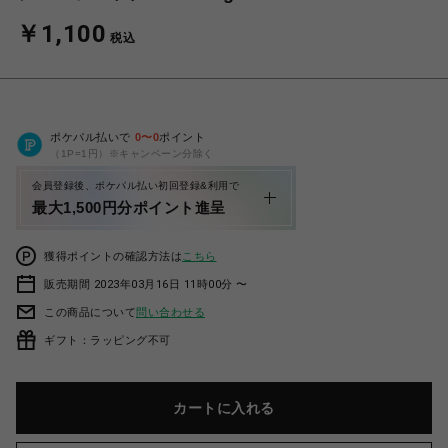
￥1,100
税込
ポケパル払いで
0
〜
0
ポイント
（1P=1円）※キャンペーン分除く
会員登録後、ポケパル払い初回登録&利用で
最大1,500円分ポイント進呈
獲得ポイントの確認方法は
こちら
販売期間 2023年03月16日 11時00分 〜
この商品について
問い合わせる
ギフト：ラッピング不可
カートに入れる