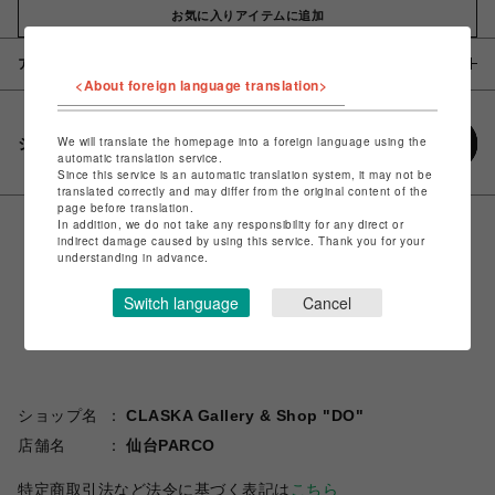
お気に入りアイテムに追加
アイテム説明 / 素材
<About foreign language translation>
We will translate the homepage into a foreign language using the
シェアする
automatic translation service.
Since this service is an automatic translation system, it may not be
translated correctly and may differ from the original content of the
page before translation.
In addition, we do not take any responsibility for any direct or
indirect damage caused by using this service. Thank you for your
understanding in advance.
Switch language
Cancel
ショップ名
CLASKA Gallery & Shop "DO"
店舗名
仙台PARCO
特定商取引法など法令に基づく表記は
こちら